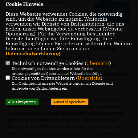
Cookie Hinweis
Diese Webseite verwendet Cookies, die notwendig
sind, um die Webseite zu nutzen. Weiterhin
verwenden wir Dienste von Drittanbietern, die uns
helfen, unser Webangebot zu verbessern (Website-
Optmierung). Für die Verwendung bestimmter
Dienste, benötigen wir Ihre Einwilligung. Ihre
Einwilligung können Sie jederzeit widerrufen. Weitere
Bis
zum
15. Mai 2025
können
Ideen und
Informationen finden Sie in unserer
Datenschutzerklärung
.
Projekte aus den ostdeutschen
Technisch notwendige Cookies (
Übersicht
)
Bundesländern
eingereicht werden. 200
Die notwendigen Cookies werden allein für den
Projektideen erhalten
Preisgelder zwischen
ordnungsgemäßen Gebrauch der Webseite benötigt.
Cookies von Drittanbietern (
Übersicht
)
2.500 und 10.000 Euro
.
Zur Optimierung unserer Webseite binden wir Dienste und
Angebote von Drittanbietern ein.
Die zahlreichen Engagierten
in Vereinen, Initiativen oder
Alle akzeptieren
Auswahl speichern
in der Nachbarschaftshilfe im ganzen Land
stärken den
Zusammenhalt unserer Gesellschaft
und
festigen so die
Grundpfeiler unserer Demokratie
. Dieses vielfältige
Engagement und Ehrenamt wollen der Beauftragte der
Bundesregierung für Ostdeutschland und die Deutsche