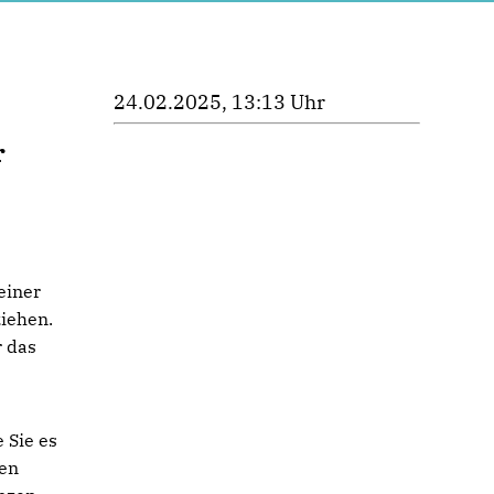
24.02.2025, 13:13 Uhr
r
einer
iehen.
r das
e Sie es
zen