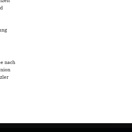
enzen
d
ung
be nach
Union
zler