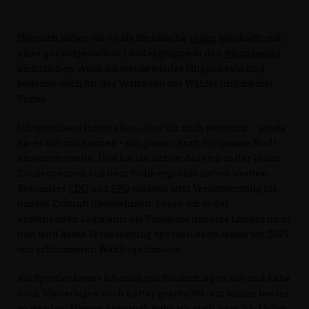
Dennoch haben wir es als Sächsische
Union
geschafft, mit
einer gut aufgestellten Landesgruppe in den
#Bundestag
einzuziehen. Auch ich werde wieder Mitglied sein und
bedanke mich für das Vertrauen der Wähler und meiner
Partei.
Ich versichere Ihnen allen, dass ich mich weiterhin - so wie
Sie es von mir kennen - mit ganzer Kraft für unsere Stadt
einsetzen werde. Und ich bin sicher, dass wir in der Union
Konsequenzen aus dem Wahl-ergebnis ziehen werden.
Besonders
CDU
und
SPD
müssen jetzt Verantwortung für
unsere Zukunft übernehmen. Lösen wir in der
anstehenden Legislatur die Probleme unseres Landes nicht
und wird keine Verbesserung spürbar, dann reden wir 2029
von schlimmeren Wahlergebnissen.
Als Sportler kenne ich mich mit Rückschlägen aus und habe
nach Niederlagen noch härter gearbeitet, um immer besser
zu werden. Diesen Anspruch habe ich auch jetzt. Als Union