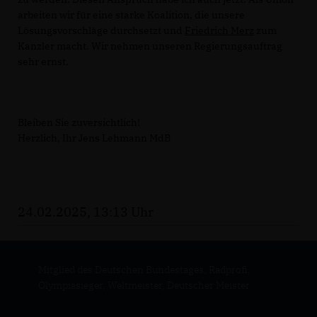
arbeiten wir für eine starke Koalition, die unsere
Lösungsvorschläge durchsetzt und
Friedrich Merz
zum
Kanzler macht. Wir nehmen unseren Regierungsauftrag
sehr ernst.
Bleiben Sie zuversichtlich!
Herzlich, Ihr Jens Lehmann MdB
24.02.2025, 13:13 Uhr
Mitglied des Deutschen Bundestages, Radprofi,
Olympiasieger, Weltmeister, Deutscher Meister