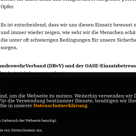
Opfer.
Es ist entscheidend, dass wir uns diesen Einsatz bewusst
und immer wieder zeigen, wie sehr wir die Menschen schä
die unter oft schwierigen Bedingungen für unsere Sicherhe
sorgen.
BundeswehrVerband (DBvV) und der OASE-Einsatzbetreu
kbarkeit sichtbar zu machen!
i,
CDU Deutschland
nd, um die Webseite zu nutzen. Weiterhin verwenden wir Di
er
r die Verwendung bestimmter Dienste, benötigen wir Ihre 
 Sie in unserer
Datenschutzerklärung
.
Gebrauch der Webseite benötigt.
e von Drittanbietern ein.