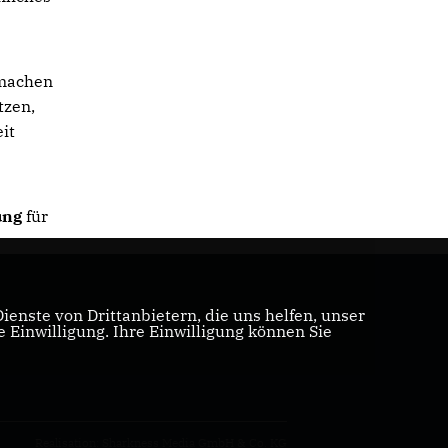
 machen
tzen,
it
ung
für
enste von Drittanbietern, die uns helfen, unser
Einwilligung. Ihre Einwilligung können Sie
Realisation: Sharkness Media GmbH & Co. KG