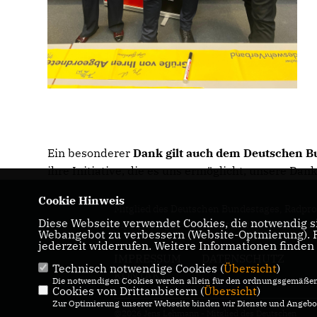
Ein besonderer
Dank gilt auch dem Deutschen 
ihre Initiative, die es uns ermöglicht, unsere Dan
Cookie Hinweis
Mitglied des Deutschen Bundestages, Radprof
Diese Webseite verwendet Cookies, die notwendig si
Olympiasieger, Weltmeister, Deutscher Meist
Webangebot zu verbessern (Website-Optmierung). Fü
jederzeit widerrufen. Weitere Informationen finden
IMPRESSUM
DATENSCHUTZ
Technisch notwendige Cookies (
Übersicht
)
KONTAKT
Die notwendigen Cookies werden allein für den ordnungsgemäßen 
Cookies von Drittanbietern (
Übersicht
)
Zur Optimierung unserer Webseite binden wir Dienste und Angebot
@2026 Jens Lehmann - Mitglied des Deutschen