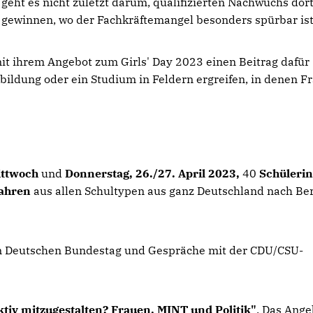
geht es nicht zuletzt darum, qualifizierten Nachwuchs dort
gewinnen, wo der Fachkräftemangel besonders spürbar ist
t ihrem Angebot zum Girls' Day 2023 einen Beitrag dafür
bildung oder ein Studium in Feldern ergreifen, in denen F
ittwoch
und
Donnerstag, 26./27. April 2023,
40
Schüleri
Jahren
aus allen Schultypen aus ganz Deutschland nach Ber
 Deutschen Bundestag und Gespräche mit der CDU/CSU-
aktiv mitzugestalten? Frauen, MINT und Politik"
. Das Ange