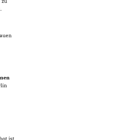
 zu
.
rauen
nnen
lin
bot ist