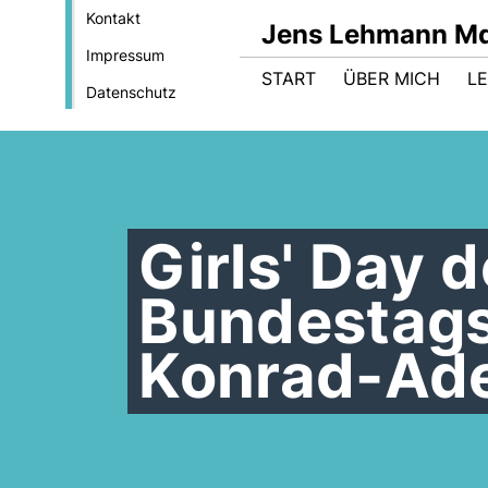
Kontakt
Jens Lehmann M
Impressum
START
ÜBER MICH
LE
Datenschutz
Girls' Day
Bundestags
Konrad-Ade