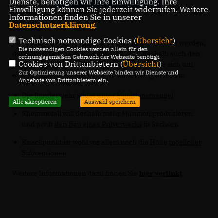
Dienste, benötigen wir Ihre Einwilligung. Ihre
Einwilligung können Sie jederzeit widerrufen. Weitere
Informationen finden Sie in unserer
Datenschutzerklärung
.
Technisch notwendige Cookies (
Übersicht
)
Für die Bundeswehr muss neue Munition beschafft werden,
Die notwendigen Cookies werden allein für den
der Rüstungskonzern Rheinmetall prüft deshalb auch den
ordnungsgemäßen Gebrauch der Webseite benötigt.
Cookies von Drittanbietern (
Übersicht
)
Aufbau einer Pulverfabrik in Sachsen. Es würde sich um
Zur Optimierung unserer Webseite binden wir Dienste und
eine millionenschwere Industrieansiedlung handeln.
Angebote von Drittanbietern ein.
Die Bundeswehr leidet unter
Munitionsmangel
Alle akzeptieren
Auswahl speichern
Rheinmetall will deshalb mehr Munition produzieren
und prüft
den Bau eines Pulverwerks
in Sachsen
Knackpunkt ist wohl vor allem noch die Höhe
möglicher
Subventionen
Weitere Informationen dazu finden Sie
hier verlinkt
.