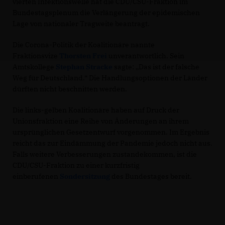
vierten Infektionswelle hat die CDU/CSU-Fraktion im
Bundestagsplenum die Verlängerung der epidemischen
Lage von nationaler Tragweite beantragt.
Die Corona-Politik der Koalitionäre nannte
Fraktionsvize
Thorsten Frei
unverantwortlich. Sein
Amtskollege
Stephan Stracke
sagte: „Das ist der falsche
Weg für Deutschland.“ Die Handlungsoptionen der Länder
dürften nicht beschnitten werden.
Die links-gelben Koalitionäre haben auf Druck der
Unionsfraktion eine Reihe von Änderungen an ihrem
ursprünglichen Gesetzentwurf vorgenommen. Im Ergebnis
reicht das zur Eindämmung der Pandemie jedoch nicht aus.
Falls weitere Verbesserungen zustandekommen, ist die
CDU/CSU-Fraktion zu einer kurzfristig
einberufenen
Sondersitzung
des Bundestages bereit.