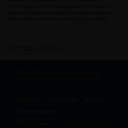
Wahlkreisen betroffenen MdB war während der
Verhandlungen mit der Bundesagentur für Arbeit sehr
hilfreich. Deshalb bin ich stolz darauf, meinen Anteil zu
diesem erfolgreichen Konsens beigetragen zu haben.
15.07.2021, 15:00 Uhr
Mitglied des Deutschen Bundestages, Radprofi,
Olympiasieger, Weltmeister, Deutscher Meister
IMPRESSUM
DATENSCHUTZ
KONTAKT
CDU Deutschland
@2026 Jens Lehmann -
Realisation: Sharkness Media