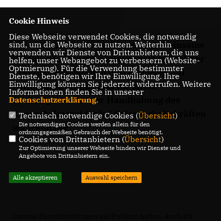
Cookie Hinweis
Diese Webseite verwendet Cookies, die notwendig
Vor einigen Wochen gab es eine gemeinsame
sind, um die Webseite zu nutzen. Weiterhin
verwenden wir Dienste von Drittanbietern, die uns
Videokonferenz mit einigen meiner Berliner
helfen, unser Webangebot zu verbessern (Website-
Optmierung). Für die Verwendung bestimmter
Fraktionskolleginnen und -kollegen. Im
Dienste, benötigen wir Ihre Einwilligung. Ihre
Einwilligung können Sie jederzeit widerrufen. Weitere
Mittelpunkt stand, dass vor allem
Informationen finden Sie in unserer
Freizeitparks mit der Handhabung des
Datenschutzerklärung
.
Kurzarbeitergeldes bei Saisonarbeitskräften
Technisch notwendige Cookies (
Übersicht
)
Die notwendigen Cookies werden allein für den
während der
ordnungsgemäßen Gebrauch der Webseite benötigt.
Cookies von Drittanbietern (
Übersicht
)
Zur Optimierung unserer Webseite binden wir Dienste und
Angebote von Drittanbietern ein.
Alle akzeptieren
Auswahl speichern
Corona-Einschränkungen ein Problem haben. Auch ich