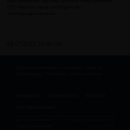
nicht akzeptabel“ sagt Jens Lehmann, direkt gewählter
CDU-MdB aus Leipzig und Mitglied im
Verteidigungsausschuss.
08.07.2022, 15:30 Uhr
Mitglied des Deutschen Bundestages, Radprofi,
Olympiasieger, Weltmeister, Deutscher Meister
IMPRESSUM
DATENSCHUTZ
KONTAKT
CDU Deutschland
@2026 Jens Lehmann -
Realisation: Sharkness Media
Mitglied des Deutschen
GmbH & Co. KG