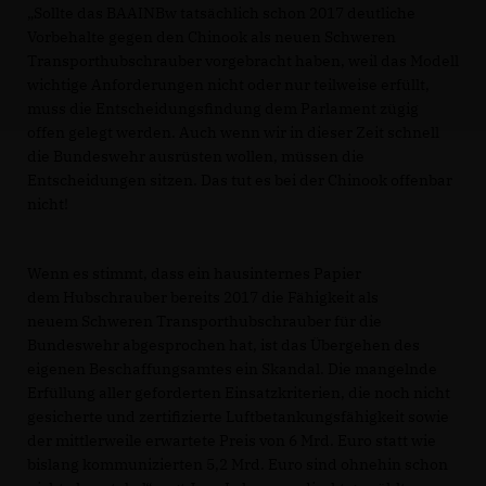
Sollte das BAAINBw tatsächlich schon 2017 deutliche
Vorbehalte gegen den Chinook als neuen Schweren
Transporthubschrauber vorgebracht haben, weil das Modell
wichtige Anforderungen nicht oder nur teilweise erfüllt,
muss die Entscheidungsfindung dem Parlament zügig
offen gelegt werden. Auch wenn wir in dieser Zeit schnell
die Bundeswehr ausrüsten wollen, müssen die
Entscheidungen sitzen. Das tut es bei der Chinook offenbar
nicht!
Wenn es stimmt, dass ein hausinternes Papier
dem Hubschrauber bereits 2017 die Fähigkeit als
neuem Schweren Transporthubschrauber für die
Bundeswehr abgesprochen hat, ist das Übergehen des
eigenen Beschaffungsamtes ein Skandal. Die mangelnde
Erfüllung aller geforderten Einsatzkriterien, die noch nicht
gesicherte und zertifizierte Luftbetankungsfähigkeit sowie
der mittlerweile erwartete Preis von 6 Mrd. Euro statt wie
bislang kommunizierten 5,2 Mrd. Euro sind ohnehin schon