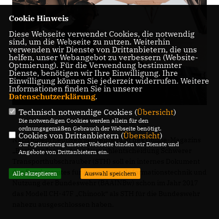
Cookie Hinweis
Diese Webseite verwendet Cookies, die notwendig
sind, um die Webseite zu nutzen. Weiterhin
verwenden wir Dienste von Drittanbietern, die uns
helfen, unser Webangebot zu verbessern (Website-
Optmierung). Für die Verwendung bestimmter
Dienste, benötigen wir Ihre Einwilligung. Ihre
Einwilligung können Sie jederzeit widerrufen. Weitere
Informationen finden Sie in unserer
Datenschutzerklärung
.
Technisch notwendige Cookies (
Übersicht
)
Die notwendigen Cookies werden allein für den
ordnungsgemäßen Gebrauch der Webseite benötigt.
Cookies von Drittanbietern (
Übersicht
)
Nach einem heutigen Medienbericht des Online-Magazins
Zur Optimierung unserer Webseite binden wir Dienste und
Business Insider“ zur Auswahlentscheidung Schwerer
Angebote von Drittanbietern ein.
Transporthubschrauber (STH) soll ein internes Dokument
des Bundesamtes für Ausrüstung, Informationstechnik und
Alle akzeptieren
Auswahl speichern
Nutzung der Bundeswehr (BAAINBw) schon im Jahr 2017
das Modell CH-47F „Chinook“ als STH für die Bundeswehr
nahezu ausgeschlossen haben.