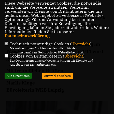
Diese Webseite verwendet Cookies, die notwendig
sind, um die Webseite zu nutzen. Weiterhin
Ob zu Angelegenheiten auf Bundesebene
verwenden wir Dienste von Drittanbietern, die uns
helfen, unser Webangebot zu verbessern (Website-
oder zur Leipziger Lokalpolitik: Sprechen Sie
Optmierung). Für die Verwendung bestimmter
Dienste, benötigen wir Ihre Einwilligung. Ihre
Ihren Abgeordneten gern zu allen Themen
Einwilligung können Sie jederzeit widerrufen. Weitere
Informationen finden Sie in unserer
an, die Sie bewegen.
Datenschutzerklärung
.
Technisch notwendige Cookies (
Übersicht
)
Um vorherige telefonische Anmeldung im
Die notwendigen Cookies werden allein für den
Wahlkreisbüro unter 0341 5815 3044 wird
ordnungsgemäßen Gebrauch der Webseite benötigt.
Cookies von Drittanbietern (
Übersicht
)
gebeten.
Zur Optimierung unserer Webseite binden wir Dienste und
Angebote von Drittanbietern ein.
Mit freundlichen Grüßen
Alle akzeptieren
Auswahl speichern
Marlis Kluge
Büroleiterin WKB Leipzig