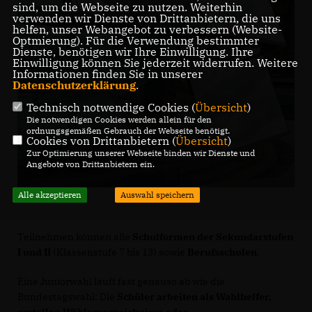
sind, um die Webseite zu nutzen. Weiterhin
verwenden wir Dienste von Drittanbietern, die uns
helfen, unser Webangebot zu verbessern (Website-
Optmierung). Für die Verwendung bestimmter
Dienste, benötigen wir Ihre Einwilligung. Ihre
Einwilligung können Sie jederzeit widerrufen. Weitere
Informationen finden Sie in unserer
Datenschutzerklärung
.
Technisch notwendige Cookies (
Übersicht
)
Die notwendigen Cookies werden allein für den
ordnungsgemäßen Gebrauch der Webseite benötigt.
Cookies von Drittanbietern (
Übersicht
)
Zur Optimierung unserer Webseite binden wir Dienste und
Angebote von Drittanbietern ein.
Alle akzeptieren
Auswahl speichern
Teilnehmen können alle
Schulformen der Sekundarstufen
I und II
(Klassenstufe 7 bis 13) sowie
Berufsschulen
.
Eine Juniorwahl läuft fast genauso ab wie die
Bundestagswahl: Die
Schüler arbeiten als Wahlhelfer,
erstellen Wählerverzeichnisse oder