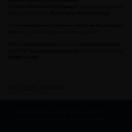
verteilen Wahlbenachrichtigungen
. Abschließend geht es
dann zur Wahl an die
Wahlurne im Schulwahllokal
.
Die
Bekanntgabe der Ergebnisse erfolgt am Abend des 23.
Februar
– wie bei der echten Bundestagswahl!
Weitere
Informationen
gibt es unter:
www.juniorwahl.de
,
per E-Mail:
kontakt@juniorwahl.de
oder telefonisch unter:
030 880 666 800 .
07.01.2025, 13:00 Uhr
Mitglied des Deutschen Bundestages, Radprofi,
Olympiasieger, Weltmeister, Deutscher Meister