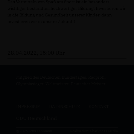
Das Vermitteln von Spaß am Sport ist ein besonders
wichtiger Bestandteil hochwertiger Bildung. Investieren wir
in die Bildung und Gesundheit unserer Kinder, dann
investieren wir in unsere Zukunft!
28.04.2022, 15:00 Uhr
Mitglied des Deutschen Bundestages, Radprofi,
Olympiasieger, Weltmeister, Deutscher Meister
IMPRESSUM
DATENSCHUTZ
KONTAKT
CDU Deutschland
@2026 Jens Lehmann -
Realisation: Sharkness Media