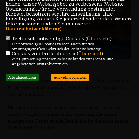
helfen, unser Webangebot zu verbessern (Website-
Optmierung). Für die Verwendung bestimmter
Dienste, benötigen wir Ihre Einwilligung. Ihre
Einwilligung können Sie jederzeit widerrufen. Weitere
Informationen finden Sie in unserer
Datenschutzerklärung
.
Technisch notwendige Cookies (
Übersicht
)
Die notwendigen Cookies werden allein für den
ordnungsgemäßen Gebrauch der Webseite benötigt.
Cookies von Drittanbietern (
Übersicht
)
Zur Optimierung unserer Webseite binden wir Dienste und
Angebote von Drittanbietern ein.
Alle akzeptieren
Auswahl speichern
Heute durften Ortsvorsteherin Annemarie Opitz, Schulleiter
Mario Korb und ich nun das symbolische Eröffnungsband
durchschneiden.
Die Kinder konnten es kaum erwarten, beim Turnen mit
dem TSV Engelsdorf das neue Parkett und die Geräte
auszutesten. Danke an alle Beteiligten für die gemeinsame
Geduld und Ausdauer.