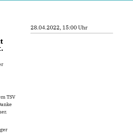
28.04.2022, 15:00 Uhr
t
.
dem TSV
 Danke
er.
iger