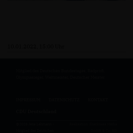
10.01.2022, 15:00 Uhr
Mitglied des Deutschen Bundestages, Radprofi,
Olympiasieger, Weltmeister, Deutscher Meister
IMPRESSUM
DATENSCHUTZ
KONTAKT
CDU Deutschland
@2026 Jens Lehmann -
Realisation: Sharkness Media
Mitglied des Deutschen
GmbH & Co. KG