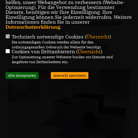
helfen, unser Webangebot zu verbessern (Website-
vorstellen. Besser sind bzw. wären jedoch
Optmierung). Für die Verwendung bestimmter
Dienste, benötigen wir Ihre Einwilligung. Ihre
mutige Reformen der Vergaberegeln oder
Einwilligung können Sie jederzeit widerrufen. Weitere
Informationen finden Sie in unserer
feste Austragungsorte. Wie sehen Sie das?
Datenschutzerklärung
.
Technisch notwendige Cookies (
Übersicht
)
Das gesamte Gespräch kann man sich
Die notwendigen Cookies werden allein für den
hier
und überall, wo es Podcasts gibt,
ordnungsgemäßen Gebrauch der Webseite benötigt.
Cookies von Drittanbietern (
Übersicht
)
anhören. Oder/und
hier
nachlesen.
Zur Optimierung unserer Webseite binden wir Dienste und
Angebote von Drittanbietern ein.
Alle akzeptieren
Auswahl speichern