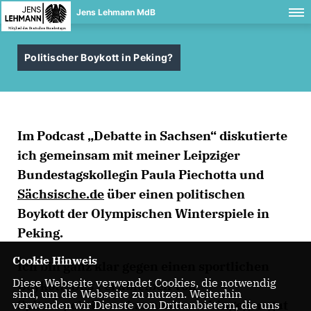
Jens Lehmann MdB
Politischer Boykott in Peking?
Im Podcast „Debatte in Sachsen“ diskutierte
ich gemeinsam mit meiner Leipziger
Bundestagskollegin Paula Piechotta und
Sächsische.de
über einen politischen
Boykott der Olympischen Winterspiele in
Peking.
Cookie Hinweis
Ich bin ganz klar
gegen
einen
sportlichen
Diese Webseite verwendet Cookies, die notwendig
Boykott
. Das Fernbleiben von
sind, um die Webseite zu nutzen. Weiterhin
Spitzenpolitikern kann ich mir hingegen gut
verwenden wir Dienste von Drittanbietern, die uns