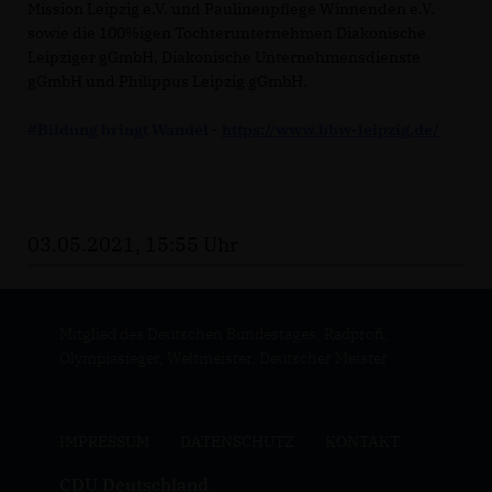
Mission Leipzig e.V. und Paulinenpflege Winnenden e.V.
sowie die 100%igen Tochterunternehmen Diakonische
Leipziger gGmbH, Diakonische Unternehmensdienste
gGmbH und Philippus Leipzig gGmbH.
#Bildung bringt Wandel
-
https://www.bbw-leipzig.de/
03.05.2021, 15:55 Uhr
Mitglied des Deutschen Bundestages, Radprofi,
Olympiasieger, Weltmeister, Deutscher Meister
IMPRESSUM
DATENSCHUTZ
KONTAKT
CDU Deutschland