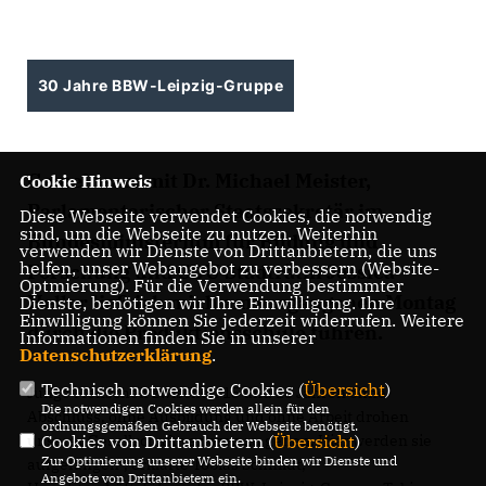
30 Jahre BBW-Leipzig-Gruppe
Gemeinsam mit Dr. Michael Meister,
Cookie Hinweis
Parlamentarischer Staatssekretär im
Diese Webseite verwendet Cookies, die notwendig
sind, um die Webseite zu nutzen. Weiterhin
Bundesministerium für Bildung und
verwenden wir Dienste von Drittanbietern, die uns
helfen, unser Webangebot zu verbessern (Website-
Forschung und CDU Stadträtin Jessica
Optmierung). Für die Verwendung bestimmter
Heller ließ ich mich am vergangenen Montag
Dienste, benötigen wir Ihre Einwilligung. Ihre
Einwilligung können Sie jederzeit widerrufen. Weitere
durch die Produktionsschule führen.
Informationen finden Sie in unserer
Datenschutzerklärung
.
Technisch notwendige Cookies (
Übersicht
)
Junge Menschen zwischen 15 und 25 Jahren ohne
Die notwendigen Cookies werden allein für den
Abschluss, ohne Ausbildung und ohne Arbeit drohen
ordnungsgemäßen Gebrauch der Webseite benötigt.
Cookies von Drittanbietern (
Übersicht
)
unserer Gesellschaft verloren zu gehen. Hier werden sie
Zur Optimierung unserer Webseite binden wir Dienste und
aufgefangen“, erklärte Tobias Schmidt,
Angebote von Drittanbietern ein.