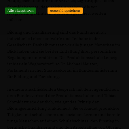
Hauptgeschäftsführer der BBW-Leipzig-Gruppe. Tobias
Schmidt betonte, dass solche Angebote, die vor
Alle akzeptieren
Auswahl speichern
Ausgrenzung schützen, weiterhin gesichert werden
müssen.
Bildung und Qualifizierung sind das Fundament für
individuelle Lebensentwürfe und Teilhabe in der
Gesellschaft. Deshalb müssen wir alle jungen Menschen im
Blick haben und sie bei der Entfaltung ihrer persönlichen
Begabungen unterstützen. Die Produktionsschule Leipzig
ist hier ein Wegbereiter“, so Dr. Michael Meister,
Parlamentarischer Staatssekretär im Bundesministerium
für Bildung und Forschung.
In einem anschließenden Gespräch mit den Jugendlichen,
dem Bundesverband der Produktionsschulen und Tobias
Schmidt wurde deutlich, wie gut das Prinzip der
Bildungseinrichtung funktioniert. Sie verbindet produktive
Tätigkeit mit schulischem und sozialem Lernen und bereitet
junge Menschen auf einen Schulabschluss, den Einstieg in
berufliche Qualifizierung und den Arbeitsalltag vor. Oft sind